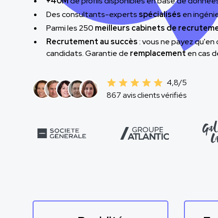
+40M
de profils disponibles en base de donnée
Des consultants-experts
spécialisés
en ingénie
Parmi les 250
meilleurs cabinets de recrutem
Recrutement au succès
: vous ne payez qu'en 
candidats. Garantie de
remplacement
en cas d
4,8/5
867 avis clients vérifiés