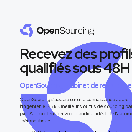
Recevez des profil
qualifiés sous 48H
OpenSourcing : cabinet de recrutemen
OpenSourcing s'appuie sur une connaissance approf
l'ingénierie
et des
meilleurs outils de sourcing par
par IA
pour identifier votre candidat idéal, de l'auto
l'aéronautique.