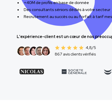
+40M de profils en base de donnée
Des consultants séniors dédiés à votre secteur
Recrutement au succès ou au forfait à tarif mes
L'expérience-client est un cœur de nos préoccup
4,8/5
867 avis clients vérifiés