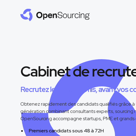
Cabinet de recru
Recrutez les bons profils, avant vos c
Obtenez rapidement des candidats qualifiés grâce à
génération combinant consultants experts, sourcing mult
OpenSourcing accompagne startups, PME et grands 
Premiers candidats sous 48 à 72H