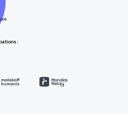
uré.
ations :