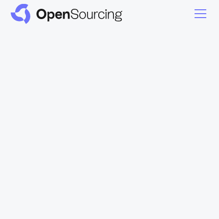
l'Agent IA
OpenSourcing
L'intelligence artificielle au service du
discernement humain