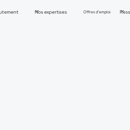
utement
Nos expertises
Ress
Offres d'emploi
recrutements
s consultants en