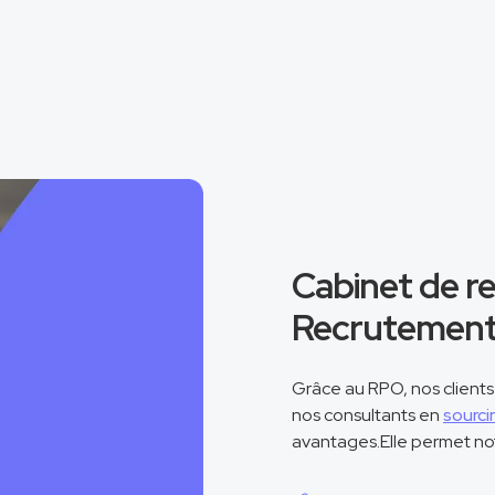
Cabinet de r
Recrutemen
Grâce au RPO, nos clients
nos consultants en
sourci
avantages.Elle permet n