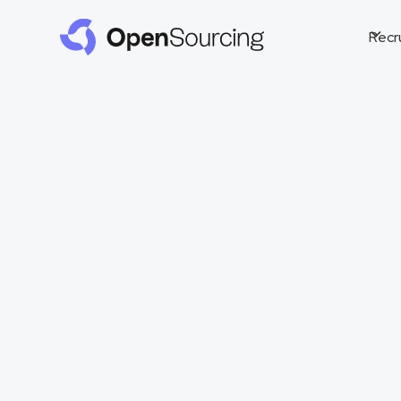
Recr
Externalisez vos 
grâce au RPO.
OpenSourcing vous dédie ses meilleur
recrutement pour 6, 12 ou 18 mois.