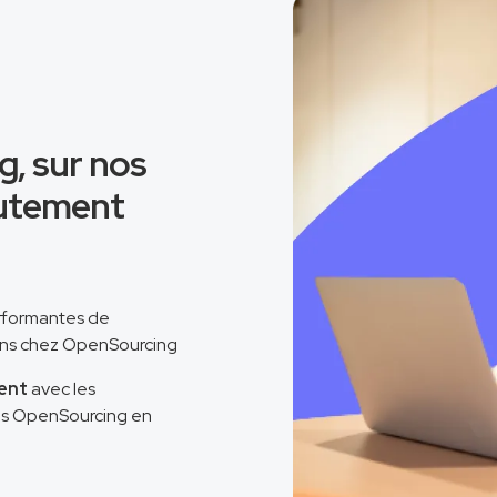
g, sur nos
rutement
rformantes de
ans chez OpenSourcing
ent
avec les
tils OpenSourcing en