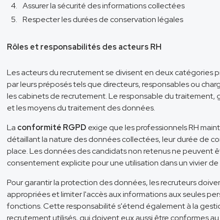
Assurer la sécurité des informations collectées
Respecter les durées de conservation légales
Rôles et responsabilités des acteurs RH
Les acteurs du recrutement se divisent en deux catégories pr
par leurs préposés tels que directeurs, responsables ou cha
les cabinets de recrutement. Le responsable du traitement, g
et les moyens du traitement des données.
La
conformité RGPD
exige que les professionnels RH maint
détaillant la nature des données collectées, leur durée de c
place. Les données des candidats non retenus ne peuvent ê
consentement explicite pour une utilisation dans un vivier de 
Pour garantir la protection des données, les recruteurs doiv
appropriées et limiter l'accès aux informations aux seules pe
fonctions. Cette responsabilité s'étend également à la gestio
recrutement utilisés, qui doivent eux aussi être conformes a