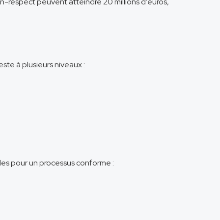
on-respect peuvent atteindre 20 millions d'euros,
te à plusieurs niveaux :
lles pour un processus conforme :