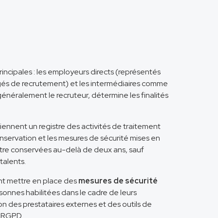
incipales : les employeurs directs (représentés
rgés de recrutement) et les intermédiaires comme
énéralement le recruteur, détermine les finalités
iennent un registre des activités de traitement
onservation et les mesures de sécurité mises en
tre conservées au-delà de deux ans, sauf
talents.
ent mettre en place des
mesures de sécurité
rsonnes habilitées dans le cadre de leurs
n des prestataires externes et des outils de
u RGPD.