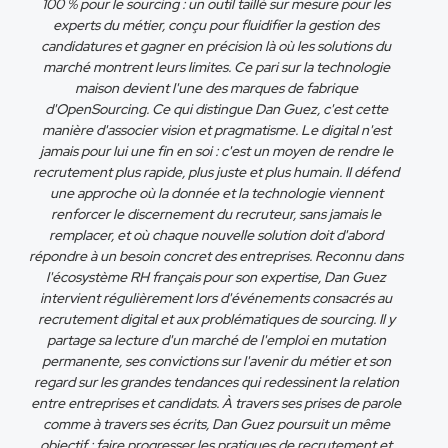
100 % pour le sourcing : un outil taillé sur mesure pour les
experts du métier, conçu pour fluidifier la gestion des
candidatures et gagner en précision là où les solutions du
marché montrent leurs limites. Ce pari sur la technologie
maison devient l'une des marques de fabrique
d'OpenSourcing. Ce qui distingue Dan Guez, c'est cette
manière d'associer vision et pragmatisme. Le digital n'est
jamais pour lui une fin en soi : c'est un moyen de rendre le
recrutement plus rapide, plus juste et plus humain. Il défend
une approche où la donnée et la technologie viennent
renforcer le discernement du recruteur, sans jamais le
remplacer, et où chaque nouvelle solution doit d'abord
répondre à un besoin concret des entreprises. Reconnu dans
l'écosystème RH français pour son expertise, Dan Guez
intervient régulièrement lors d'événements consacrés au
recrutement digital et aux problématiques de sourcing. Il y
partage sa lecture d'un marché de l'emploi en mutation
permanente, ses convictions sur l'avenir du métier et son
regard sur les grandes tendances qui redessinent la relation
entre entreprises et candidats. À travers ses prises de parole
comme à travers ses écrits, Dan Guez poursuit un même
objectif : faire progresser les pratiques de recrutement et