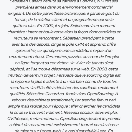
Sébastien Canard débute sa carrière à Londres, où il fait ses
premières armes dans un environnement commercial
exigeant. De cette parenthèse britannique, il garde le goût du
terrain, de la relation client et un pragmatisme qui ne le
quittera plus. En 2000, il rejoint Keljob.com à un moment
charnière : Internet bouleverse alors la façon dont candidats et
recruteurs se rencontrent. Sébastien prend part à cette
aventure des débuts, dirige le pôle CRM et apprend, offre
après offre, ce qui sépare une candidature reçue d'un
recrutement réussi. Ces années passées au cœur de l'emploi
en ligne forgent sa conviction : le vivier de talents s'est
déplacé, et il se trouve désormais sur le web. En 2008, cette
intuition devient un projet. Persuadé que le sourcing digital est
la réponse la plus évidente à un mal bien connu de tous les
recruteurs : la difficulté à dénicher des candidats réellement
qualifiés. Sébastien Canard co-fonde alors OpenSourcing. À
rebours des cabinets traditionnels, l'entreprise fait un pari
simple mais radical pour l'époque : aller chercher les candidats
là où ils se trouvent vraiment. Réseaux sociaux, sites emploi,
CVthèques, méta-moteurs… OpenSourcing devient le premier
cabinet de recrutement exclusivement tourné vers la chasse
de talents sur l'open-web. Le pari s'est révélé juste. En