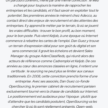
Un parcours cohérent, mené par une même conviction : le web
a changé pour toujours la manière de rapprocher les
entreprises et les candidats, et il faut savoir en exploiter tout le
potentiel. Ses premières années le mènent chez Adecco, au
contact direct des enjeux de recrutement et des attentes des
entreprises. Il y apprend le métier par le terrain, là où se jouent
les vraies difficultés : trouver le bon profil, au bon moment,
pour le bon poste. Puis vient Keljob, à une époque où Internet
commence à rebattre les cartes de l'emploi. Dan Guez y trouve
un terrain d'expression idéal pour son goût du digital et son
sens commercial. Il gravit les échelons et devient Sales
Manager du groupe AdenClassifieds, qui réunit alors des
acteurs de référence comme Cadremploi et Keljob. De ces
années au cœur des annonces classées en ligne, il retient une
certitude : le sourcing ne peut plus se limiter aux canaux
traditionnels. En 2008, cette conviction prend la forme d'une
entreprise. Avec ses associés, Dan Guez co-fonde
OpenSourcing, le premier cabinet de recrutement parisien
exclusivement tourné vers la chasse de candidats sur Internet.
Le positionnement est audacieux pour l'époque : plutôt que
d'attendre que les candidats postulent, OpenSourcing va les
chercher là où ils sont réellement présents. Open-web,