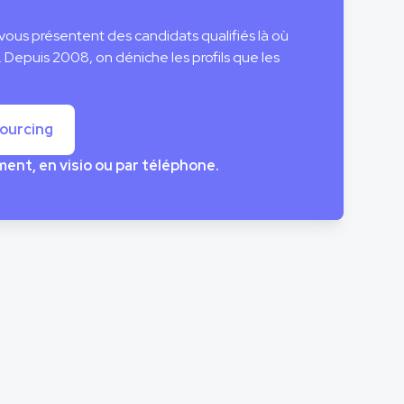
vous présentent des candidats qualifiés là où
. Depuis 2008, on déniche les profils que les
sourcing
nt, en visio ou par téléphone.