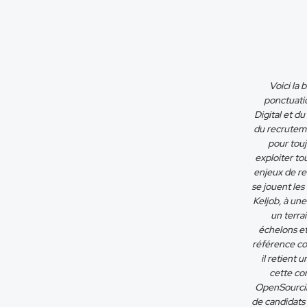
Voici la
ponctuatio
Digital et d
du recruteme
pour touj
exploiter to
enjeux de rec
se jouent les
Keljob, à un
un terrai
échelons et
référence co
il retient 
cette co
OpenSourcin
de candidats 