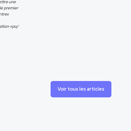
ettre une
 le premier
ontres
ition-rpo/
Voir tous les articles