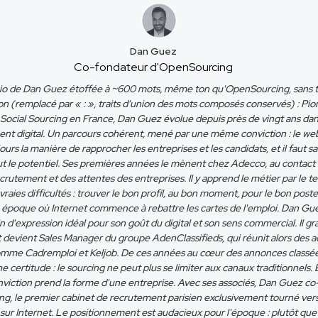
Dan Guez
Co-fondateur d'OpenSourcing
 bio de Dan Guez étoffée à ~600 mots, même ton qu'OpenSourcing, sans t
n (remplacé par « : », traits d'union des mots composés conservés) : Pio
u Social Sourcing en France, Dan Guez évolue depuis près de vingt ans dans
nt digital. Un parcours cohérent, mené par une même conviction : le we
ours la manière de rapprocher les entreprises et les candidats, et il faut sa
ut le potentiel. Ses premières années le mènent chez Adecco, au contact 
rutement et des attentes des entreprises. Il y apprend le métier par le ter
 vraies difficultés : trouver le bon profil, au bon moment, pour le bon poste
e époque où Internet commence à rebattre les cartes de l'emploi. Dan Gu
n d'expression idéal pour son goût du digital et son sens commercial. Il gra
 devient Sales Manager du groupe AdenClassifieds, qui réunit alors des a
mme Cadremploi et Keljob. De ces années au cœur des annonces classées
une certitude : le sourcing ne peut plus se limiter aux canaux traditionnels.
nviction prend la forme d'une entreprise. Avec ses associés, Dan Guez c
g, le premier cabinet de recrutement parisien exclusivement tourné vers
sur Internet. Le positionnement est audacieux pour l'époque : plutôt que