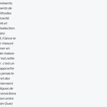
présents.
ments de
méthodes
cacité.
ls et
sélection.
dans
il lance le
ur mesure
gner en
gie maison
'est cette
 : c'est un
e approche
 jamais le
ret des
ntervient
tiques de
convictions
tion entre
 Dan Guez