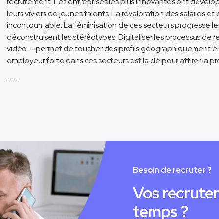
recrutement. Les entreprises les plus innovantes ont dévelo
leurs viviers de jeunes talents. La révaloration des salaires e
incontournable. La féminisation de ces secteurs progresse 
déconstruisent les stéréotypes. Digitaliser les processus de
vidéo — permet de toucher des profils géographiquement él
employeur forte dans ces secteurs est la clé pour attirer la p
---
Besoin de recruter ?
Vos recrute
temps ?