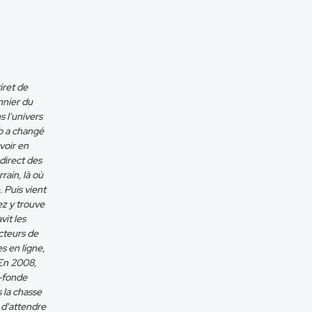
iret de
nnier du
 l'univers
b a changé
voir en
direct des
rain, là où
. Puis vient
ez y trouve
vit les
cteurs de
 en ligne,
 En 2008,
o-fonde
 la chasse
 d'attendre