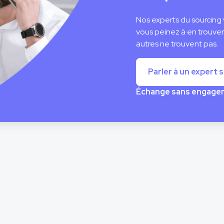
Nos experts du sourcing 
vous peinez à en trouver
autres ne trouvent pas.
Parler à un expert 
Échange sans engageme