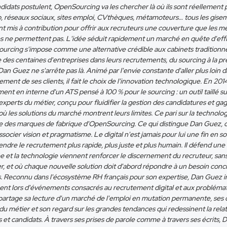
didats postulent, OpenSourcing va les chercher là où ils sont réellement 
 réseaux sociaux, sites emploi, CVthèques, métamoteurs… tous les gise
nt mis à contribution pour offrir aux recruteurs une couverture que les 
es ne permettent pas. L'idée séduit rapidement un marché en quête d'effi
rcing s'impose comme une alternative crédible aux cabinets traditionne
es centaines d'entreprises dans leurs recrutements, du sourcing à la pré
Dan Guez ne s'arrête pas là. Animé par l'envie constante d'aller plus loin 
ent de ses clients, il fait le choix de l'innovation technologique. En 2014, 
nt en interne d'un ATS pensé à 100 % pour le sourcing : un outil taillé s
experts du métier, conçu pour fluidifier la gestion des candidatures et ga
 où les solutions du marché montrent leurs limites. Ce pari sur la technolo
ne des marques de fabrique d'OpenSourcing. Ce qui distingue Dan Guez, c
socier vision et pragmatisme. Le digital n'est jamais pour lui une fin en soi
ndre le recrutement plus rapide, plus juste et plus humain. Il défend un
e et la technologie viennent renforcer le discernement du recruteur, sans
r, et où chaque nouvelle solution doit d'abord répondre à un besoin conc
s. Reconnu dans l'écosystème RH français pour son expertise, Dan Guez i
ent lors d'événements consacrés au recrutement digital et aux probléma
y partage sa lecture d'un marché de l'emploi en mutation permanente, ses 
r du métier et son regard sur les grandes tendances qui redessinent la rela
 et candidats. À travers ses prises de parole comme à travers ses écrits,