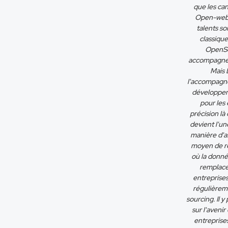
que les can
Open-web,
talents so
classiqu
OpenSou
accompagne d
Mais 
l'accompagnem
développeme
pour les 
précision là
devient l'u
manière d'as
moyen de re
où la donné
remplace
entreprise
régulièrem
sourcing. Il 
sur l'aveni
entreprises