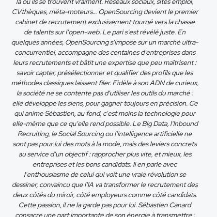
là où ils se trouvent vraiment. Réseaux sociaux, sites emploi,
CVthèques, méta-moteurs… OpenSourcing devient le premier
cabinet de recrutement exclusivement tourné vers la chasse
de talents sur l'open-web. Le pari s'est révélé juste. En
quelques années, OpenSourcing s'impose sur un marché ultra-
concurrentiel, accompagne des centaines d'entreprises dans
leurs recrutements et bâtit une expertise que peu maîtrisent :
savoir capter, présélectionner et qualifier des profils que les
méthodes classiques laissent filer. Fidèle à son ADN de curieux,
la société ne se contente pas d'utiliser les outils du marché :
elle développe les siens, pour gagner toujours en précision. Ce
qui anime Sébastien, au fond, c'est moins la technologie pour
elle-même que ce qu'elle rend possible. Le Big Data, l'Inbound
Recruiting, le Social Sourcing ou l'intelligence artificielle ne
sont pas pour lui des mots à la mode, mais des leviers concrets
au service d'un objectif : rapprocher plus vite, et mieux, les
entreprises et les bons candidats. Il en parle avec
l'enthousiasme de celui qui voit une vraie révolution se
dessiner, convaincu que l'IA va transformer le recrutement des
deux côtés du miroir, côté employeurs comme côté candidats.
Cette passion, il ne la garde pas pour lui. Sébastien Canard
consacre une part importante de son énergie à transmettre :