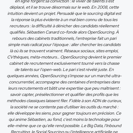
en ligne forgent sa conviction : le vivier de talents s'est
déplacé, et il se trouve désormais sur le web. En 2008, cette
intuition devient un projet. Persuadé que le sourcing digital est
la réponse la plus évidente à un mal bien connu de tous les
recruteurs : la difficulté à dénicher des candidats réellement
qualifiés. Sébastien Canard co-fonde alors OpenSourcing. À
rebours des cabinets traditionnels, l'entreprise fait un pari
simple mais radical pour l'époque : aller chercher les candidats
là où ils se trouvent vraiment. Réseaux sociaux, sites emploi,
CVthèques, méta-moteurs… OpenSourcing devient le premier
cabinet de recrutement exclusivement tourné vers la chasse
de talents sur l'open-web. Le pari s'est révélé juste. En
quelques années, OpenSourcing s'impose sur un marché ultra-
concurrentiel, accompagne des centaines d'entreprises dans
leurs recrutements et bâtit une expertise que peu maîtrisent :
savoir capter, présélectionner et qualifier des profils que les
méthodes classiques laissent filer. Fidèle à son ADN de curieux,
la société ne se contente pas d'utiliser les outils du marché :
elle développe les siens, pour gagner toujours en précision. Ce
qui anime Sébastien, au fond, c'est moins la technologie pour
elle-même que ce qu'elle rend possible. Le Big Data, l'Inbound
Recruiting, le Social Sourcing ou l'intelligence artificielle ne