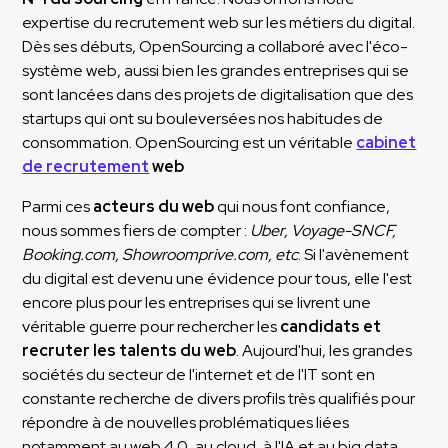
expertise du recrutement web sur les métiers du digital.
Dès ses débuts, OpenSourcing a collaboré avec l'éco-
système web, aussi bien les grandes entreprises qui se
sont lancées dans des projets de digitalisation que des
startups qui ont su bouleversées nos habitudes de
consommation. OpenSourcing est un véritable
cabinet
de recrutement
web
Parmi ces
acteurs du web
qui nous font confiance,
nous sommes fiers de compter :
Uber, Voyage-SNCF,
Booking.com, Showroomprive.com, etc
. Si l'avènement
du digital est devenu une évidence pour tous, elle l'est
encore plus pour les entreprises qui se livrent une
véritable guerre pour rechercher les
candidats et
recruter les talents du web
. Aujourd'hui, les grandes
sociétés du secteur de l'internet et de l'IT sont en
constante recherche de divers profils très qualifiés pour
répondre à de nouvelles problématiques liées
notamment au web 4.0, au cloud, à l'IA et au big data.