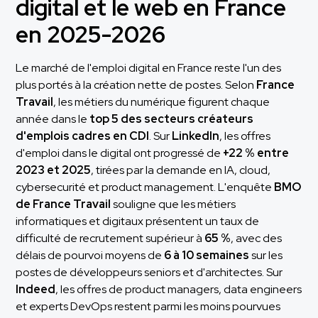
digital et le web en France
en 2025-2026
Le marché de l'emploi digital en France reste l'un des
plus portés à la création nette de postes. Selon
France
Travail
, les métiers du numérique figurent chaque
année dans le
top 5 des secteurs créateurs
d'emplois cadres en CDI
. Sur
LinkedIn
, les offres
d'emploi dans le digital ont progressé de
+22 % entre
2023 et 2025
, tirées par la demande en IA, cloud,
cybersecurité et product management. L'enquête
BMO
de France Travail
souligne que les métiers
informatiques et digitaux présentent un taux de
difficulté de recrutement supérieur à
65 %
, avec des
délais de pourvoi moyens de
6 à 10 semaines
sur les
postes de développeurs seniors et d'architectes. Sur
Indeed
, les offres de product managers, data engineers
et experts DevOps restent parmi les moins pourvues